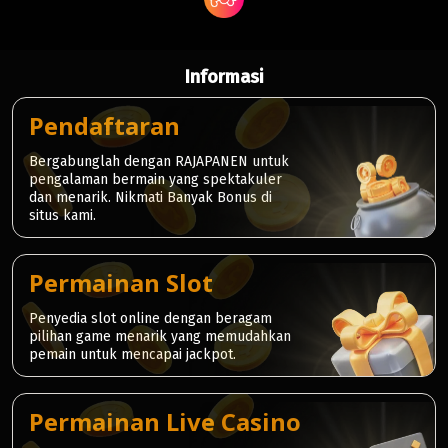
Informasi
Pendaftaran
Bergabunglah dengan RAJAPANEN untuk
pengalaman bermain yang spektakuler
dan menarik. Nikmati Banyak Bonus di
situs kami.
Permainan Slot
Penyedia slot online dengan beragam
pilihan game menarik yang memudahkan
pemain untuk mencapai jackpot.
Permainan Live Casino