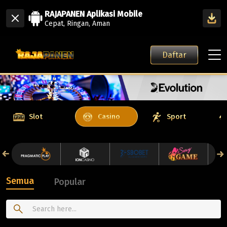
RAJAPANEN Aplikasi Mobile
Cepat, Ringan, Aman
Daftar
Slot
Casino
Sport
Semua
Popular
Search here...