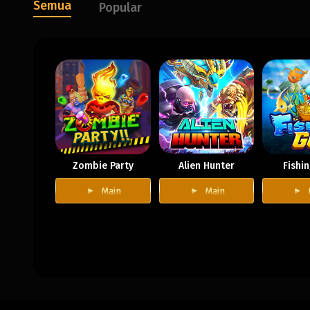
Semua
Popular
Zombie Party
Alien Hunter
Fishi
Main
Main