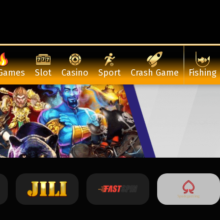
 Games
Slot
Casino
Sport
Crash Game
Fishing