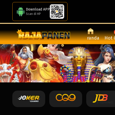
Download APP
Scan di HP
Beranda
Hot