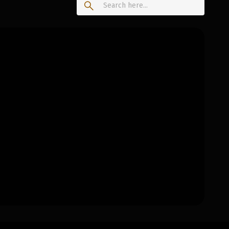
Search here...