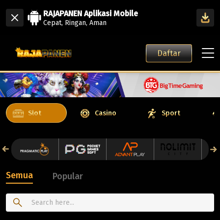
RAJAPANEN Aplikasi Mobile
Cepat, Ringan, Aman
Daftar
Slot
Casino
Sport
Semua
Popular
Search here...