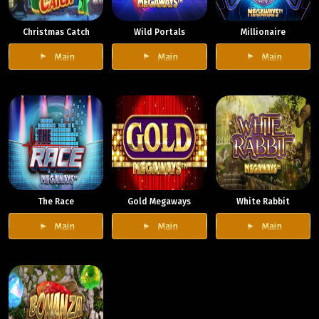
Christmas Catch
Wild Portals
Millionaire
Main
Main
Main
The Race
Gold Megaways
White Rabbit
Main
Main
Main