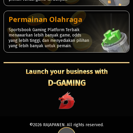
Permainan Olahraga
Sportsbook Gaming Platform Terbaik
menawarkan lebih banyak game, odds
yang lebih tinggi, dan menyediakan pilihan
yang lebih banyak untuk pemain.
Launch your business with
D-GAMING
©
2026
RAJAPANEN
. All rights reserved.