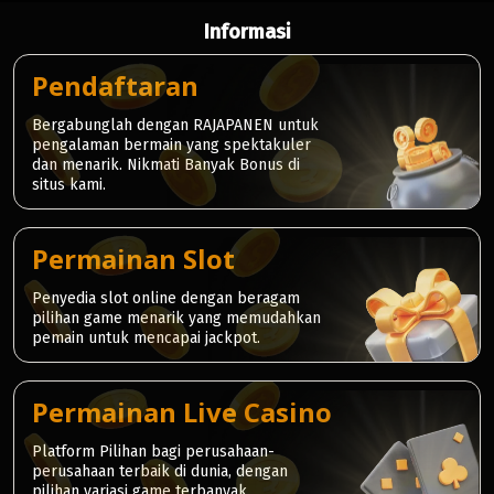
Informasi
Pendaftaran
Bergabunglah dengan RAJAPANEN untuk
pengalaman bermain yang spektakuler
dan menarik. Nikmati Banyak Bonus di
situs kami.
Permainan Slot
Penyedia slot online dengan beragam
pilihan game menarik yang memudahkan
pemain untuk mencapai jackpot.
Permainan Live Casino
Platform Pilihan bagi perusahaan-
perusahaan terbaik di dunia, dengan
pilihan variasi game terbanyak.