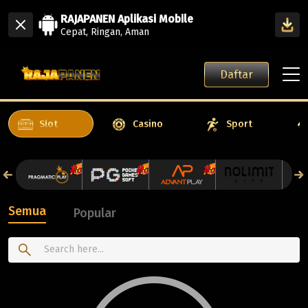
RAJAPANEN Aplikasi Mobile
Cepat, Ringan, Aman
Daftar
Slot
Casino
Sport
Semua
Popular
Search here...