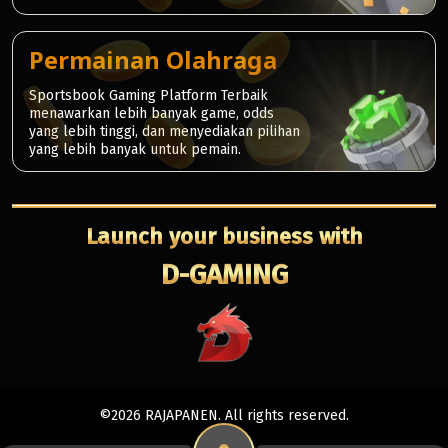
Permainan Olahraga
Sportsbook Gaming Platform Terbaik
menawarkan lebih banyak game, odds
yang lebih tinggi, dan menyediakan pilihan
yang lebih banyak untuk pemain.
Launch your business with
D-GAMING
©
2026
RAJAPANEN
. All rights reserved.